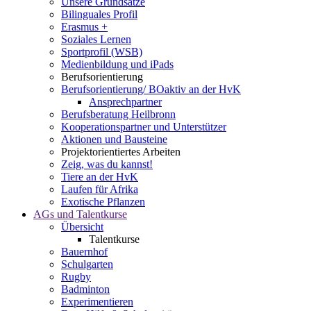
Unsere Grundsätze
Bilinguales Profil
Erasmus +
Soziales Lernen
Sportprofil (WSB)
Medienbildung und iPads
Berufsorientierung
Berufsorientierung/ BOaktiv an der HvK
Ansprechpartner
Berufsberatung Heilbronn
Kooperationspartner und Unterstützer
Aktionen und Bausteine
Projektorientiertes Arbeiten
Zeig, was du kannst!
Tiere an der HvK
Laufen für Afrika
Exotische Pflanzen
AGs und Talentkurse
Übersicht
Talentkurse
Bauernhof
Schulgarten
Rugby
Badminton
Experimentieren