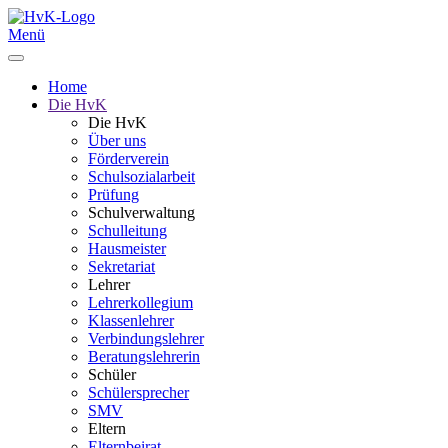
Menü
Home
Die HvK
Die HvK
Über uns
Förderverein
Schulsozialarbeit
Prüfung
Schulverwaltung
Schulleitung
Hausmeister
Sekretariat
Lehrer
Lehrerkollegium
Klassenlehrer
Verbindungslehrer
Beratungslehrerin
Schüler
Schülersprecher
SMV
Eltern
Elternbeirat