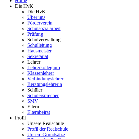
Home
Die HvK
Die HvK
Über uns
Förderverein
Schulsozialarbeit
Prüfung
Schulverwaltung
Schulleitung
Hausmeister
Sekretariat
Lehrer
Lehrerkollegium
Klassenlehrer
Verbindungslehrer
Beratungslehrerin
Schüler
Schülersprecher
SMV
Eltern
Elternbeirat
Profil
Unsere Realschule
Profil der Realschule
Unsere Grundsätze