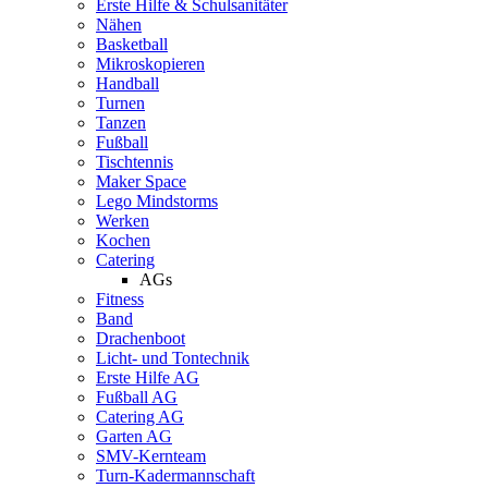
Erste Hilfe & Schulsanitäter
Nähen
Basketball
Mikroskopieren
Handball
Turnen
Tanzen
Fußball
Tischtennis
Maker Space
Lego Mindstorms
Werken
Kochen
Catering
AGs
Fitness
Band
Drachenboot
Licht- und Tontechnik
Erste Hilfe AG
Fußball AG
Catering AG
Garten AG
SMV-Kernteam
Turn-Kadermannschaft