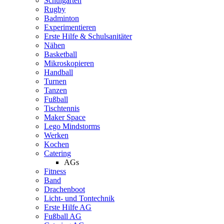
Schulgarten
Rugby
Badminton
Experimentieren
Erste Hilfe & Schulsanitäter
Nähen
Basketball
Mikroskopieren
Handball
Turnen
Tanzen
Fußball
Tischtennis
Maker Space
Lego Mindstorms
Werken
Kochen
Catering
AGs
Fitness
Band
Drachenboot
Licht- und Tontechnik
Erste Hilfe AG
Fußball AG