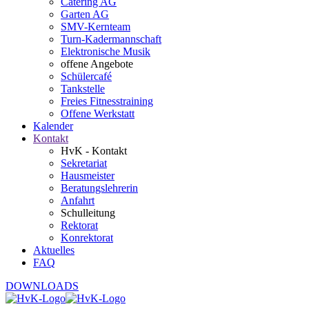
Catering AG
Garten AG
SMV-Kernteam
Turn-Kadermannschaft
Elektronische Musik
offene Angebote
Schülercafé
Tankstelle
Freies Fitnesstraining
Offene Werkstatt
Kalender
Kontakt
HvK - Kontakt
Sekretariat
Hausmeister
Beratungslehrerin
Anfahrt
Schulleitung
Rektorat
Konrektorat
Aktuelles
FAQ
DOWNLOADS