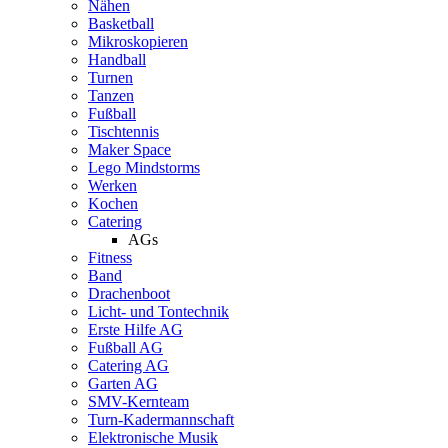
Nähen
Basketball
Mikroskopieren
Handball
Turnen
Tanzen
Fußball
Tischtennis
Maker Space
Lego Mindstorms
Werken
Kochen
Catering
AGs
Fitness
Band
Drachenboot
Licht- und Tontechnik
Erste Hilfe AG
Fußball AG
Catering AG
Garten AG
SMV-Kernteam
Turn-Kadermannschaft
Elektronische Musik