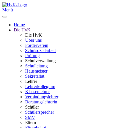
Menü
Home
Die HvK
Die HvK
Über uns
Förderverein
Schulsozialarbeit
Prüfung
Schulverwaltung
Schulleitung
Hausmeister
Sekretariat
Lehrer
Lehrerkollegium
Klassenlehrer
Verbindungslehrer
Beratungslehrerin
Schüler
Schülersprecher
SMV
Eltern
Elternbeirat