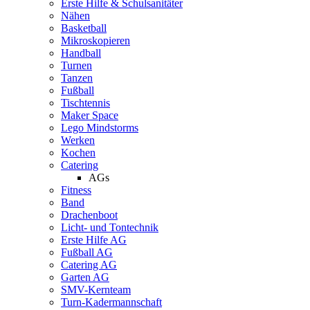
Erste Hilfe & Schulsanitäter
Nähen
Basketball
Mikroskopieren
Handball
Turnen
Tanzen
Fußball
Tischtennis
Maker Space
Lego Mindstorms
Werken
Kochen
Catering
AGs
Fitness
Band
Drachenboot
Licht- und Tontechnik
Erste Hilfe AG
Fußball AG
Catering AG
Garten AG
SMV-Kernteam
Turn-Kadermannschaft