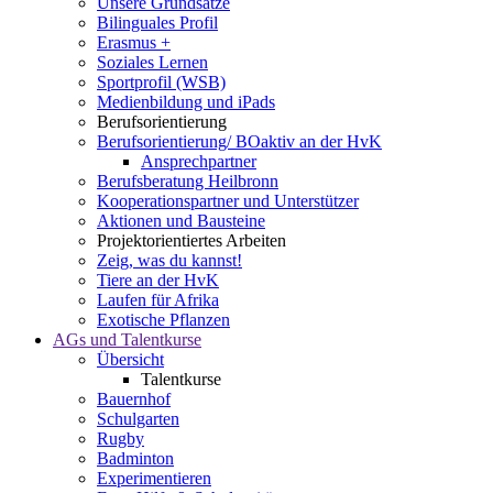
Unsere Grundsätze
Bilinguales Profil
Erasmus +
Soziales Lernen
Sportprofil (WSB)
Medienbildung und iPads
Berufsorientierung
Berufsorientierung/ BOaktiv an der HvK
Ansprechpartner
Berufsberatung Heilbronn
Kooperationspartner und Unterstützer
Aktionen und Bausteine
Projektorientiertes Arbeiten
Zeig, was du kannst!
Tiere an der HvK
Laufen für Afrika
Exotische Pflanzen
AGs und Talentkurse
Übersicht
Talentkurse
Bauernhof
Schulgarten
Rugby
Badminton
Experimentieren