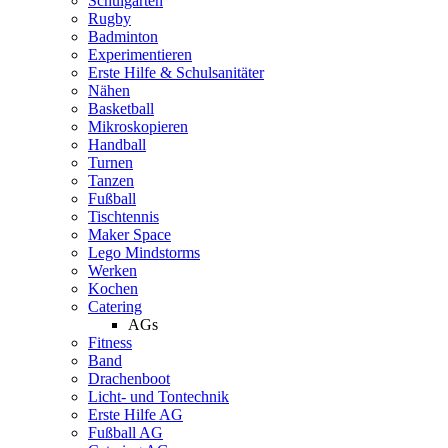
Schulgarten
Rugby
Badminton
Experimentieren
Erste Hilfe & Schulsanitäter
Nähen
Basketball
Mikroskopieren
Handball
Turnen
Tanzen
Fußball
Tischtennis
Maker Space
Lego Mindstorms
Werken
Kochen
Catering
AGs
Fitness
Band
Drachenboot
Licht- und Tontechnik
Erste Hilfe AG
Fußball AG