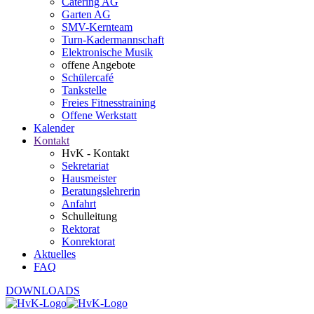
Catering AG
Garten AG
SMV-Kernteam
Turn-Kadermannschaft
Elektronische Musik
offene Angebote
Schülercafé
Tankstelle
Freies Fitnesstraining
Offene Werkstatt
Kalender
Kontakt
HvK - Kontakt
Sekretariat
Hausmeister
Beratungslehrerin
Anfahrt
Schulleitung
Rektorat
Konrektorat
Aktuelles
FAQ
DOWNLOADS