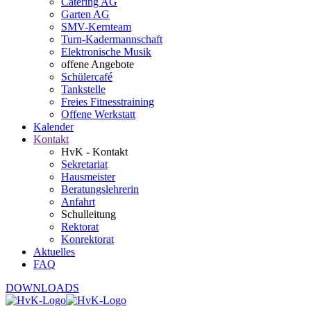
Catering AG
Garten AG
SMV-Kernteam
Turn-Kadermannschaft
Elektronische Musik
offene Angebote
Schülercafé
Tankstelle
Freies Fitnesstraining
Offene Werkstatt
Kalender
Kontakt
HvK - Kontakt
Sekretariat
Hausmeister
Beratungslehrerin
Anfahrt
Schulleitung
Rektorat
Konrektorat
Aktuelles
FAQ
DOWNLOADS