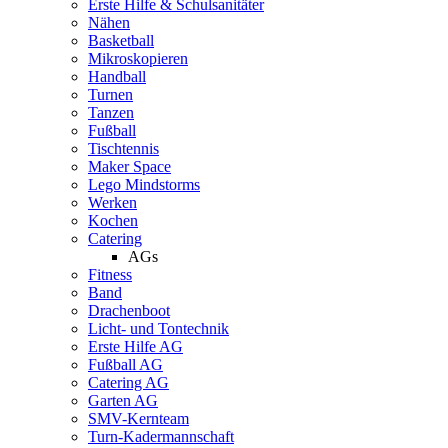
Erste Hilfe & Schulsanitäter
Nähen
Basketball
Mikroskopieren
Handball
Turnen
Tanzen
Fußball
Tischtennis
Maker Space
Lego Mindstorms
Werken
Kochen
Catering
AGs
Fitness
Band
Drachenboot
Licht- und Tontechnik
Erste Hilfe AG
Fußball AG
Catering AG
Garten AG
SMV-Kernteam
Turn-Kadermannschaft