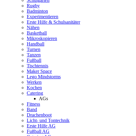
Schulgarten
Rugby
Badminton
Experimentieren
Erste Hilfe & Schulsanitäter
Nähen
Basketball
Mikroskopieren
Handball
Turnen
Tanzen
Fußball
Tischtennis
Maker Space
Lego Mindstorms
Werken
Kochen
Catering
AGs
Fitness
Band
Drachenboot
Licht- und Tontechnik
Erste Hilfe AG
Fußball AG