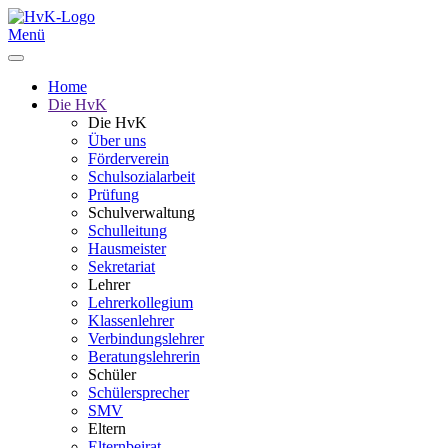
Menü
Home
Die HvK
Die HvK
Über uns
Förderverein
Schulsozialarbeit
Prüfung
Schulverwaltung
Schulleitung
Hausmeister
Sekretariat
Lehrer
Lehrerkollegium
Klassenlehrer
Verbindungslehrer
Beratungslehrerin
Schüler
Schülersprecher
SMV
Eltern
Elternbeirat