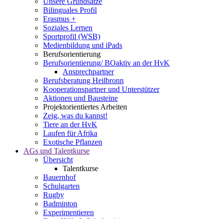
Unsere Grundsätze
Bilinguales Profil
Erasmus +
Soziales Lernen
Sportprofil (WSB)
Medienbildung und iPads
Berufsorientierung
Berufsorientierung/ BOaktiv an der HvK
Ansprechpartner
Berufsberatung Heilbronn
Kooperationspartner und Unterstützer
Aktionen und Bausteine
Projektorientiertes Arbeiten
Zeig, was du kannst!
Tiere an der HvK
Laufen für Afrika
Exotische Pflanzen
AGs und Talentkurse
Übersicht
Talentkurse
Bauernhof
Schulgarten
Rugby
Badminton
Experimentieren