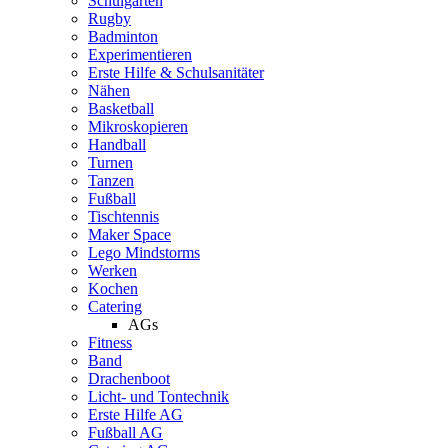
Schulgarten
Rugby
Badminton
Experimentieren
Erste Hilfe & Schulsanitäter
Nähen
Basketball
Mikroskopieren
Handball
Turnen
Tanzen
Fußball
Tischtennis
Maker Space
Lego Mindstorms
Werken
Kochen
Catering
AGs
Fitness
Band
Drachenboot
Licht- und Tontechnik
Erste Hilfe AG
Fußball AG