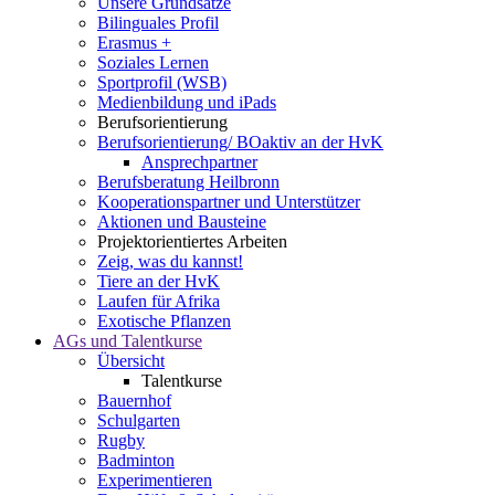
Unsere Grundsätze
Bilinguales Profil
Erasmus +
Soziales Lernen
Sportprofil (WSB)
Medienbildung und iPads
Berufsorientierung
Berufsorientierung/ BOaktiv an der HvK
Ansprechpartner
Berufsberatung Heilbronn
Kooperationspartner und Unterstützer
Aktionen und Bausteine
Projektorientiertes Arbeiten
Zeig, was du kannst!
Tiere an der HvK
Laufen für Afrika
Exotische Pflanzen
AGs und Talentkurse
Übersicht
Talentkurse
Bauernhof
Schulgarten
Rugby
Badminton
Experimentieren