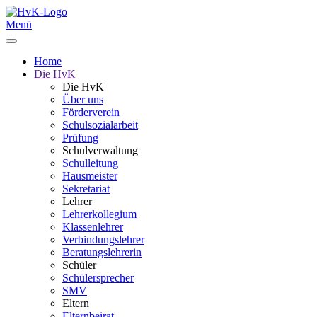
Menü
Home
Die HvK
Die HvK
Über uns
Förderverein
Schulsozialarbeit
Prüfung
Schulverwaltung
Schulleitung
Hausmeister
Sekretariat
Lehrer
Lehrerkollegium
Klassenlehrer
Verbindungslehrer
Beratungslehrerin
Schüler
Schülersprecher
SMV
Eltern
Elternbeirat