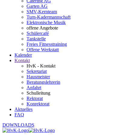
Catering AG
Garten AG
SMV-Kernteam
Turn-Kadermannschaft
Elektronische Musik
offene Angebote
Schülercafé
Tankstelle
Freies Fitnesstraining
Offene Werkstatt
Kalender
Kontakt
HvK - Kontakt
Sekretariat
Hausmeister
Beratungslehrerin
Anfahrt
Schulleitung
Rektorat
Konrektorat
Aktuelles
FAQ
DOWNLOADS