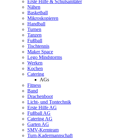
Erste Hilfe & Schulsanitäter
Nähen
Basketball
Mikroskopieren
Handball
Turnen
Tanzen
Fußball
Tischtennis
Maker Space
Lego Mindstorms
Werken
Kochen
Catering
AGs
Fitness
Band
Drachenboot
Licht- und Tontechnik
Erste Hilfe AG
Fußball AG
Catering AG
Garten AG
SMV-Kernteam
Turn-Kadermannschaft