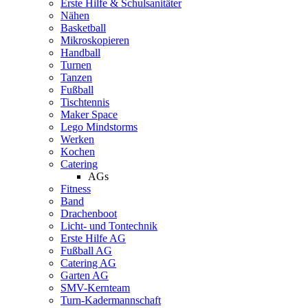
Erste Hilfe & Schulsanitäter
Nähen
Basketball
Mikroskopieren
Handball
Turnen
Tanzen
Fußball
Tischtennis
Maker Space
Lego Mindstorms
Werken
Kochen
Catering
AGs
Fitness
Band
Drachenboot
Licht- und Tontechnik
Erste Hilfe AG
Fußball AG
Catering AG
Garten AG
SMV-Kernteam
Turn-Kadermannschaft