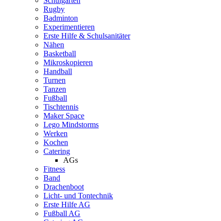
Schulgarten
Rugby
Badminton
Experimentieren
Erste Hilfe & Schulsanitäter
Nähen
Basketball
Mikroskopieren
Handball
Turnen
Tanzen
Fußball
Tischtennis
Maker Space
Lego Mindstorms
Werken
Kochen
Catering
AGs
Fitness
Band
Drachenboot
Licht- und Tontechnik
Erste Hilfe AG
Fußball AG