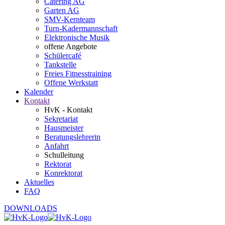
Catering AG
Garten AG
SMV-Kernteam
Turn-Kadermannschaft
Elektronische Musik
offene Angebote
Schülercafé
Tankstelle
Freies Fitnesstraining
Offene Werkstatt
Kalender
Kontakt
HvK - Kontakt
Sekretariat
Hausmeister
Beratungslehrerin
Anfahrt
Schulleitung
Rektorat
Konrektorat
Aktuelles
FAQ
DOWNLOADS