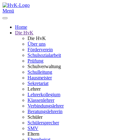
Menü
Home
Die HvK
Die HvK
Über uns
Förderverein
Schulsozialarbeit
Prüfung
Schulverwaltung
Schulleitung
Hausmeister
Sekretariat
Lehrer
Lehrerkollegium
Klassenlehrer
Verbindungslehrer
Beratungslehrerin
Schüler
Schülersprecher
SMV
Eltern
Elternbeirat