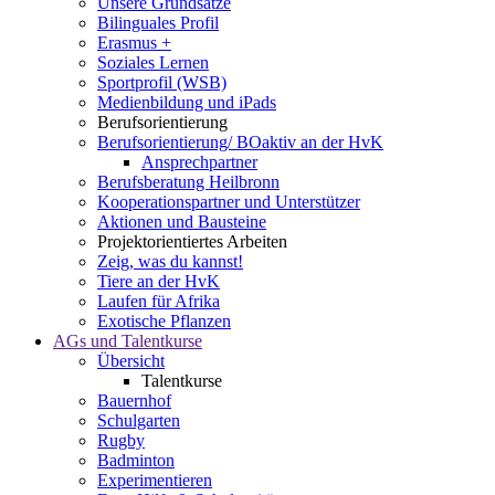
Unsere Grundsätze
Bilinguales Profil
Erasmus +
Soziales Lernen
Sportprofil (WSB)
Medienbildung und iPads
Berufsorientierung
Berufsorientierung/ BOaktiv an der HvK
Ansprechpartner
Berufsberatung Heilbronn
Kooperationspartner und Unterstützer
Aktionen und Bausteine
Projektorientiertes Arbeiten
Zeig, was du kannst!
Tiere an der HvK
Laufen für Afrika
Exotische Pflanzen
AGs und Talentkurse
Übersicht
Talentkurse
Bauernhof
Schulgarten
Rugby
Badminton
Experimentieren