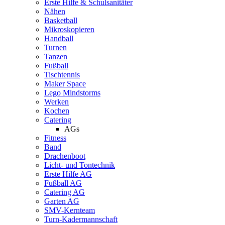
Erste Hilfe & Schulsanitäter
Nähen
Basketball
Mikroskopieren
Handball
Turnen
Tanzen
Fußball
Tischtennis
Maker Space
Lego Mindstorms
Werken
Kochen
Catering
AGs
Fitness
Band
Drachenboot
Licht- und Tontechnik
Erste Hilfe AG
Fußball AG
Catering AG
Garten AG
SMV-Kernteam
Turn-Kadermannschaft