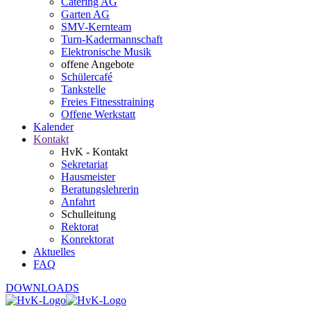
Catering AG
Garten AG
SMV-Kernteam
Turn-Kadermannschaft
Elektronische Musik
offene Angebote
Schülercafé
Tankstelle
Freies Fitnesstraining
Offene Werkstatt
Kalender
Kontakt
HvK - Kontakt
Sekretariat
Hausmeister
Beratungslehrerin
Anfahrt
Schulleitung
Rektorat
Konrektorat
Aktuelles
FAQ
DOWNLOADS