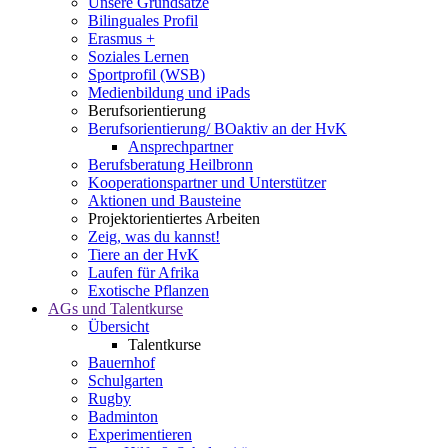
Unsere Grundsätze
Bilinguales Profil
Erasmus +
Soziales Lernen
Sportprofil (WSB)
Medienbildung und iPads
Berufsorientierung
Berufsorientierung/ BOaktiv an der HvK
Ansprechpartner
Berufsberatung Heilbronn
Kooperationspartner und Unterstützer
Aktionen und Bausteine
Projektorientiertes Arbeiten
Zeig, was du kannst!
Tiere an der HvK
Laufen für Afrika
Exotische Pflanzen
AGs und Talentkurse
Übersicht
Talentkurse
Bauernhof
Schulgarten
Rugby
Badminton
Experimentieren