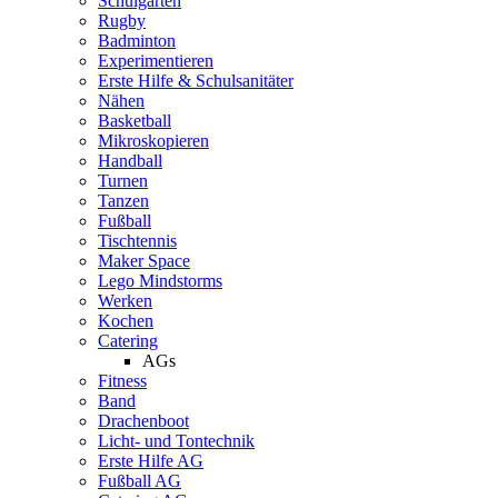
Schulgarten
Rugby
Badminton
Experimentieren
Erste Hilfe & Schulsanitäter
Nähen
Basketball
Mikroskopieren
Handball
Turnen
Tanzen
Fußball
Tischtennis
Maker Space
Lego Mindstorms
Werken
Kochen
Catering
AGs
Fitness
Band
Drachenboot
Licht- und Tontechnik
Erste Hilfe AG
Fußball AG