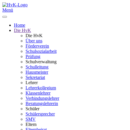
Menü
Home
Die HvK
Die HvK
Über uns
Förderverein
Schulsozialarbeit
Prüfung
Schulverwaltung
Schulleitung
Hausmeister
Sekretariat
Lehrer
Lehrerkollegium
Klassenlehrer
Verbindungslehrer
Beratungslehrerin
Schüler
Schülersprecher
SMV
Eltern
Elternbeirat