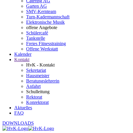
Catering AG
Garten AG
SMV-Kernteam
Turn-Kadermannschaft
Elektronische Musik
offene Angebote
Schülercafé
Tankstelle
Freies Fitnesstraining
Offene Werkstatt
Kalender
Kontakt
HvK - Kontakt
Sekretariat
Hausmeister
Beratungslehrerin
Anfahrt
Schulleitung
Rektorat
Konrektorat
Aktuelles
FAQ
DOWNLOADS