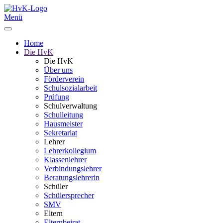
Menü
Home
Die HvK
Die HvK
Über uns
Förderverein
Schulsozialarbeit
Prüfung
Schulverwaltung
Schulleitung
Hausmeister
Sekretariat
Lehrer
Lehrerkollegium
Klassenlehrer
Verbindungslehrer
Beratungslehrerin
Schüler
Schülersprecher
SMV
Eltern
Elternbeirat