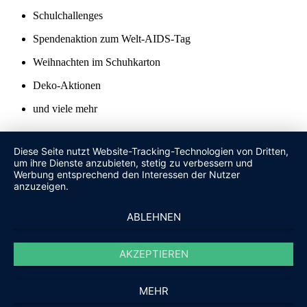
Schulchallenges
Spendenaktion zum Welt-AIDS-Tag
Weihnachten im Schuhkarton
Deko-Aktionen
und viele mehr
Was sagen die Schüler/Innen zur HvK?
Diese Seite nutzt Website-Tracking-Technologien von Dritten,
um ihre Dienste anzubieten, stetig zu verbessern und
Werbung entsprechend den Interessen der Nutzer
anzuzeigen.
Kontakt
Heinrich-von-Kleist-Realschule
ABLEHNEN
Kastanienweg 17
74080 Heilbronn
Fon: 07131 - 91 08 81
AKZEPTIEREN
Fax: 07131 - 91 08 87
info@hvk.schule
Öffnungszeiten
MEHR
Mo - Fr 07.30 - 12.45 Uhr