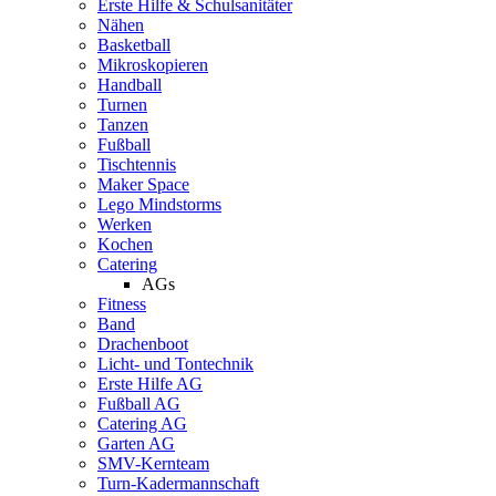
Erste Hilfe & Schulsanitäter
Nähen
Basketball
Mikroskopieren
Handball
Turnen
Tanzen
Fußball
Tischtennis
Maker Space
Lego Mindstorms
Werken
Kochen
Catering
AGs
Fitness
Band
Drachenboot
Licht- und Tontechnik
Erste Hilfe AG
Fußball AG
Catering AG
Garten AG
SMV-Kernteam
Turn-Kadermannschaft