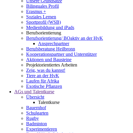
Unsere Grundsätze
Bilinguales Profil
Erasmus +
Soziales Lernen
Sportprofil (WSB)
Medienbildung und iPads
Berufsorientierung
Berufsorientierung/ BOaktiv an der HvK
Ansprechpartner
Berufsberatung Heilbronn
Kooperationspartner und Unterstützer
Aktionen und Bausteine
Projektorientiertes Arbeiten
Zeig, was du kannst!
Tiere an der HvK
Laufen für Afrika
Exotische Pflanzen
AGs und Talentkurse
Übersicht
Talentkurse
Bauernhof
Schulgarten
Rugby
Badminton
Experimentieren