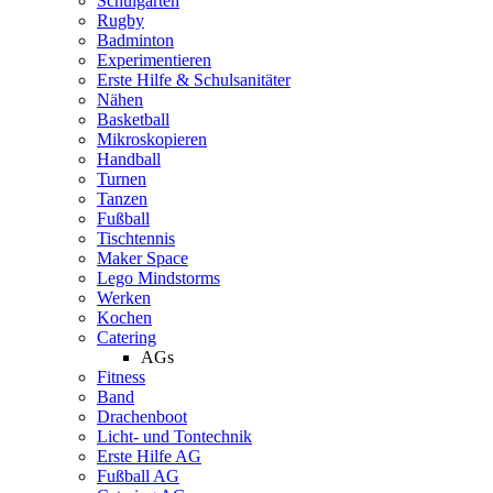
Schulgarten
Rugby
Badminton
Experimentieren
Erste Hilfe & Schulsanitäter
Nähen
Basketball
Mikroskopieren
Handball
Turnen
Tanzen
Fußball
Tischtennis
Maker Space
Lego Mindstorms
Werken
Kochen
Catering
AGs
Fitness
Band
Drachenboot
Licht- und Tontechnik
Erste Hilfe AG
Fußball AG