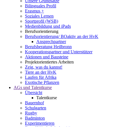
Unsere Grundsätze
Bilinguales Profil
Erasmus +
Soziales Lernen
Sportprofil (WSB)
Medienbildung und iPads
Berufsorientierung
Berufsorientierung/ BOaktiv an der HvK
Ansprechpartner
Berufsberatung Heilbronn
Kooperationspartner und Unterstützer
Aktionen und Bausteine
Projektorientiertes Arbeiten
Zeig, was du kannst!
Tiere an der HvK
Laufen für Afrika
Exotische Pflanzen
AGs und Talentkurse
Übersicht
Talentkurse
Bauernhof
Schulgarten
Rugby
Badminton
Experimentieren