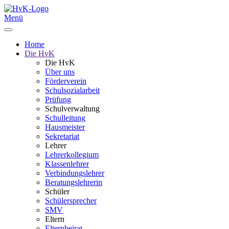
Menü
Home
Die HvK
Die HvK
Über uns
Förderverein
Schulsozialarbeit
Prüfung
Schulverwaltung
Schulleitung
Hausmeister
Sekretariat
Lehrer
Lehrerkollegium
Klassenlehrer
Verbindungslehrer
Beratungslehrerin
Schüler
Schülersprecher
SMV
Eltern
Elternbeirat