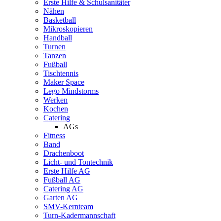
Erste Hilfe & Schulsanitäter
Nähen
Basketball
Mikroskopieren
Handball
Turnen
Tanzen
Fußball
Tischtennis
Maker Space
Lego Mindstorms
Werken
Kochen
Catering
AGs
Fitness
Band
Drachenboot
Licht- und Tontechnik
Erste Hilfe AG
Fußball AG
Catering AG
Garten AG
SMV-Kernteam
Turn-Kadermannschaft