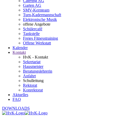
Catering AG
Garten AG
SMV-Kernteam
Turn-Kadermannschaft
Elektronische Musik
offene Angebote
Schülercafé
Tankstelle
Freies Fitnesstraining
Offene Werkstatt
Kalender
Kontakt
HvK - Kontakt
Sekretariat
Hausmeister
Beratungslehrerin
Anfahrt
Schulleitung
Rektorat
Konrektorat
Aktuelles
FAQ
DOWNLOADS