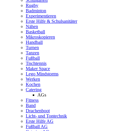
Schulgarten
Rugby
Badminton
Experimentieren
Erste Hilfe & Schulsanitäter
Nähen
Basketball
Mikroskopieren
Handball
Turnen
Tanzen
Fußball
Tischtennis
Maker Space
Lego Mindstorms
Werken
Kochen
Catering
AGs
Fitness
Band
Drachenboot
Licht- und Tontechnik
Erste Hilfe AG
Fußball AG