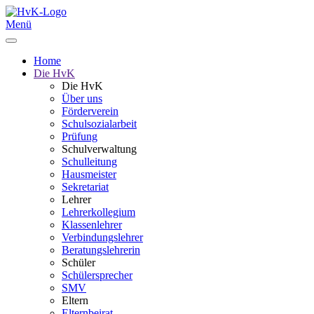
Menü
Home
Die HvK
Die HvK
Über uns
Förderverein
Schulsozialarbeit
Prüfung
Schulverwaltung
Schulleitung
Hausmeister
Sekretariat
Lehrer
Lehrerkollegium
Klassenlehrer
Verbindungslehrer
Beratungslehrerin
Schüler
Schülersprecher
SMV
Eltern
Elternbeirat