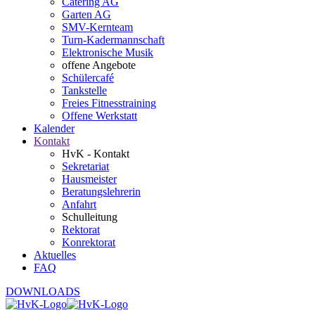
Catering AG
Garten AG
SMV-Kernteam
Turn-Kadermannschaft
Elektronische Musik
offene Angebote
Schülercafé
Tankstelle
Freies Fitnesstraining
Offene Werkstatt
Kalender
Kontakt
HvK - Kontakt
Sekretariat
Hausmeister
Beratungslehrerin
Anfahrt
Schulleitung
Rektorat
Konrektorat
Aktuelles
FAQ
DOWNLOADS