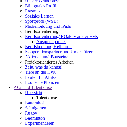
Unsere Grundsätze
Bilinguales Profil
Erasmus +
Soziales Lernen
Sportprofil (WSB)
Medienbildung und iPads
Berufsorientierung
Berufsorientierung/ BOaktiv an der HvK
Ansprechpartner
Berufsberatung Heilbronn
Kooperationspartner und Unterstützer
Aktionen und Bausteine
Projektorientiertes Arbeiten
Zeig, was du kannst!
Tiere an der HvK
Laufen für Afrika
Exotische Pflanzen
AGs und Talentkurse
Übersicht
Talentkurse
Bauernhof
Schulgarten
Rugby
Badminton
Experimentieren