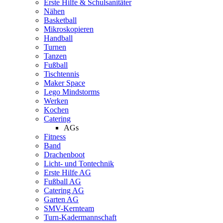
Erste Hilfe & Schulsanitäter
Nähen
Basketball
Mikroskopieren
Handball
Turnen
Tanzen
Fußball
Tischtennis
Maker Space
Lego Mindstorms
Werken
Kochen
Catering
AGs
Fitness
Band
Drachenboot
Licht- und Tontechnik
Erste Hilfe AG
Fußball AG
Catering AG
Garten AG
SMV-Kernteam
Turn-Kadermannschaft