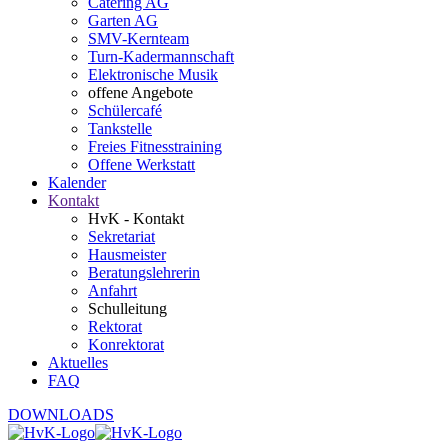
Catering AG
Garten AG
SMV-Kernteam
Turn-Kadermannschaft
Elektronische Musik
offene Angebote
Schülercafé
Tankstelle
Freies Fitnesstraining
Offene Werkstatt
Kalender
Kontakt
HvK - Kontakt
Sekretariat
Hausmeister
Beratungslehrerin
Anfahrt
Schulleitung
Rektorat
Konrektorat
Aktuelles
FAQ
DOWNLOADS