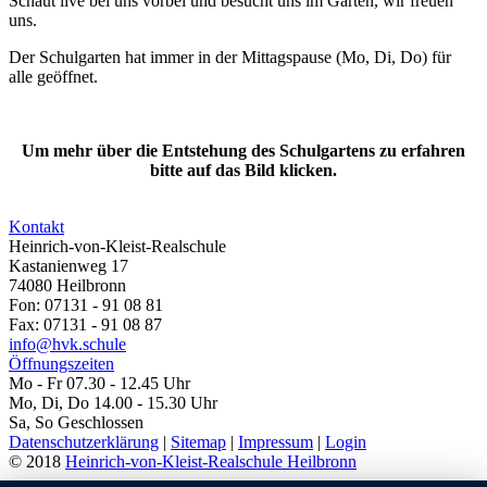
Schaut live bei uns vorbei und besucht uns im Garten, wir freuen
uns.
Der Schulgarten hat immer in der Mittagspause (Mo, Di, Do) für
alle geöffnet.
Um mehr über die Entstehung des Schulgartens zu erfahren
bitte auf das Bild klicken.
Kontakt
Heinrich-von-Kleist-Realschule
Kastanienweg 17
74080 Heilbronn
Fon: 07131 - 91 08 81
Fax: 07131 - 91 08 87
info@hvk.schule
Öffnungszeiten
Mo - Fr 07.30 - 12.45 Uhr
Mo, Di, Do 14.00 - 15.30 Uhr
Sa, So Geschlossen
Datenschutzerklärung
|
Sitemap
|
Impressum
|
Login
© 2018
Heinrich-von-Kleist-Realschule Heilbronn