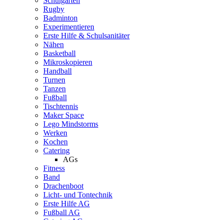
Schulgarten
Rugby
Badminton
Experimentieren
Erste Hilfe & Schulsanitäter
Nähen
Basketball
Mikroskopieren
Handball
Turnen
Tanzen
Fußball
Tischtennis
Maker Space
Lego Mindstorms
Werken
Kochen
Catering
AGs
Fitness
Band
Drachenboot
Licht- und Tontechnik
Erste Hilfe AG
Fußball AG