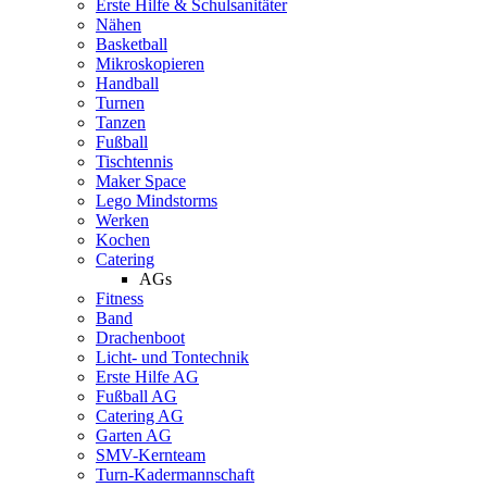
Erste Hilfe & Schulsanitäter
Nähen
Basketball
Mikroskopieren
Handball
Turnen
Tanzen
Fußball
Tischtennis
Maker Space
Lego Mindstorms
Werken
Kochen
Catering
AGs
Fitness
Band
Drachenboot
Licht- und Tontechnik
Erste Hilfe AG
Fußball AG
Catering AG
Garten AG
SMV-Kernteam
Turn-Kadermannschaft