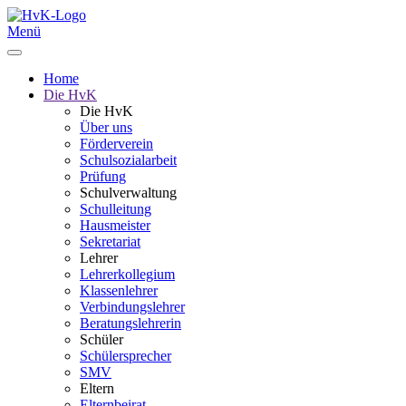
Menü
Home
Die HvK
Die HvK
Über uns
Förderverein
Schulsozialarbeit
Prüfung
Schulverwaltung
Schulleitung
Hausmeister
Sekretariat
Lehrer
Lehrerkollegium
Klassenlehrer
Verbindungslehrer
Beratungslehrerin
Schüler
Schülersprecher
SMV
Eltern
Elternbeirat