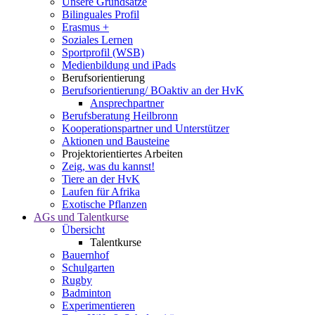
Unsere Grundsätze
Bilinguales Profil
Erasmus +
Soziales Lernen
Sportprofil (WSB)
Medienbildung und iPads
Berufsorientierung
Berufsorientierung/ BOaktiv an der HvK
Ansprechpartner
Berufsberatung Heilbronn
Kooperationspartner und Unterstützer
Aktionen und Bausteine
Projektorientiertes Arbeiten
Zeig, was du kannst!
Tiere an der HvK
Laufen für Afrika
Exotische Pflanzen
AGs und Talentkurse
Übersicht
Talentkurse
Bauernhof
Schulgarten
Rugby
Badminton
Experimentieren