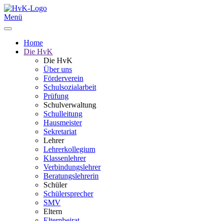
Menü
Home
Die HvK
Die HvK
Über uns
Förderverein
Schulsozialarbeit
Prüfung
Schulverwaltung
Schulleitung
Hausmeister
Sekretariat
Lehrer
Lehrerkollegium
Klassenlehrer
Verbindungslehrer
Beratungslehrerin
Schüler
Schülersprecher
SMV
Eltern
Elternbeirat