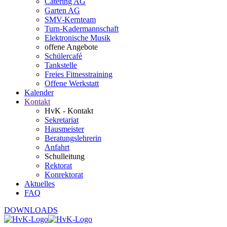
Catering AG
Garten AG
SMV-Kernteam
Turn-Kadermannschaft
Elektronische Musik
offene Angebote
Schülercafé
Tankstelle
Freies Fitnesstraining
Offene Werkstatt
Kalender
Kontakt
HvK - Kontakt
Sekretariat
Hausmeister
Beratungslehrerin
Anfahrt
Schulleitung
Rektorat
Konrektorat
Aktuelles
FAQ
DOWNLOADS