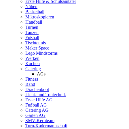
Erste Hilfe & Schulsanitäter
Nähen
Basketball
Mikroskopieren
Handball
Turnen
Tanzen
Fußball
Tischtennis
Maker Space
Lego Mindstorms
Werken
Kochen
Catering
AGs
Fitness
Band
Drachenboot
Licht- und Tontechnik
Erste Hilfe AG
Fußball AG
Catering AG
Garten AG
SMV-Kernteam
Turn-Kadermannschaft