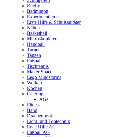
Schulgarten
Rugby
Badminton
Experimentieren
Erste Hilfe & Schulsanitäter
Nähen
Basketball
Mikroskopieren
Handball
Turnen
Tanzen
Fußball
Tischtennis
Maker Space
Lego Mindstorms
Werken
Kochen
Catering
AGs
Fitness
Band
Drachenboot
Licht- und Tontechnik
Erste Hilfe AG
Fußball AG