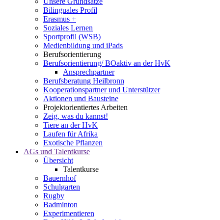
Unsere Grundsätze
Bilinguales Profil
Erasmus +
Soziales Lernen
Sportprofil (WSB)
Medienbildung und iPads
Berufsorientierung
Berufsorientierung/ BOaktiv an der HvK
Ansprechpartner
Berufsberatung Heilbronn
Kooperationspartner und Unterstützer
Aktionen und Bausteine
Projektorientiertes Arbeiten
Zeig, was du kannst!
Tiere an der HvK
Laufen für Afrika
Exotische Pflanzen
AGs und Talentkurse
Übersicht
Talentkurse
Bauernhof
Schulgarten
Rugby
Badminton
Experimentieren