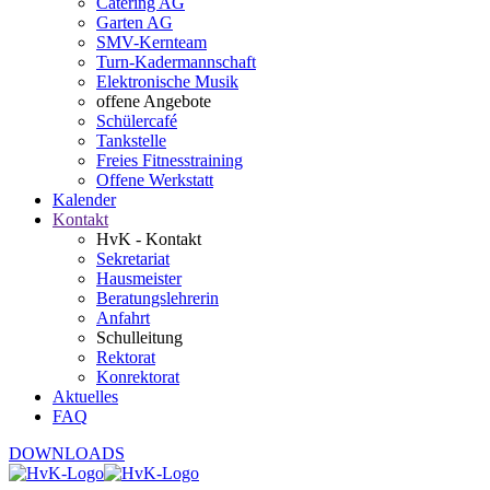
Catering AG
Garten AG
SMV-Kernteam
Turn-Kadermannschaft
Elektronische Musik
offene Angebote
Schülercafé
Tankstelle
Freies Fitnesstraining
Offene Werkstatt
Kalender
Kontakt
HvK - Kontakt
Sekretariat
Hausmeister
Beratungslehrerin
Anfahrt
Schulleitung
Rektorat
Konrektorat
Aktuelles
FAQ
DOWNLOADS