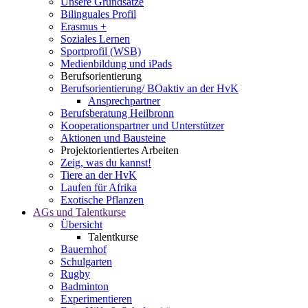
Unsere Grundsätze
Bilinguales Profil
Erasmus +
Soziales Lernen
Sportprofil (WSB)
Medienbildung und iPads
Berufsorientierung
Berufsorientierung/ BOaktiv an der HvK
Ansprechpartner
Berufsberatung Heilbronn
Kooperationspartner und Unterstützer
Aktionen und Bausteine
Projektorientiertes Arbeiten
Zeig, was du kannst!
Tiere an der HvK
Laufen für Afrika
Exotische Pflanzen
AGs und Talentkurse
Übersicht
Talentkurse
Bauernhof
Schulgarten
Rugby
Badminton
Experimentieren