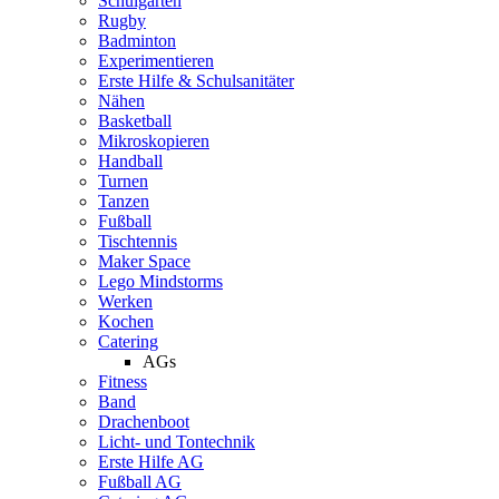
Schulgarten
Rugby
Badminton
Experimentieren
Erste Hilfe & Schulsanitäter
Nähen
Basketball
Mikroskopieren
Handball
Turnen
Tanzen
Fußball
Tischtennis
Maker Space
Lego Mindstorms
Werken
Kochen
Catering
AGs
Fitness
Band
Drachenboot
Licht- und Tontechnik
Erste Hilfe AG
Fußball AG