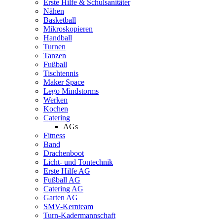
Erste Hilfe & Schulsanitäter
Nähen
Basketball
Mikroskopieren
Handball
Turnen
Tanzen
Fußball
Tischtennis
Maker Space
Lego Mindstorms
Werken
Kochen
Catering
AGs
Fitness
Band
Drachenboot
Licht- und Tontechnik
Erste Hilfe AG
Fußball AG
Catering AG
Garten AG
SMV-Kernteam
Turn-Kadermannschaft