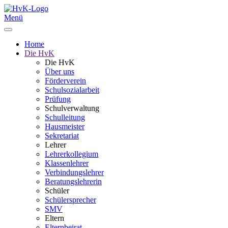
Menü
Home
Die HvK
Die HvK
Über uns
Förderverein
Schulsozialarbeit
Prüfung
Schulverwaltung
Schulleitung
Hausmeister
Sekretariat
Lehrer
Lehrerkollegium
Klassenlehrer
Verbindungslehrer
Beratungslehrerin
Schüler
Schülersprecher
SMV
Eltern
Elternbeirat