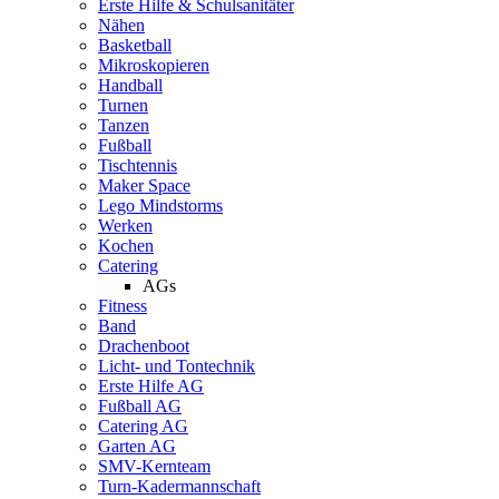
Erste Hilfe & Schulsanitäter
Nähen
Basketball
Mikroskopieren
Handball
Turnen
Tanzen
Fußball
Tischtennis
Maker Space
Lego Mindstorms
Werken
Kochen
Catering
AGs
Fitness
Band
Drachenboot
Licht- und Tontechnik
Erste Hilfe AG
Fußball AG
Catering AG
Garten AG
SMV-Kernteam
Turn-Kadermannschaft