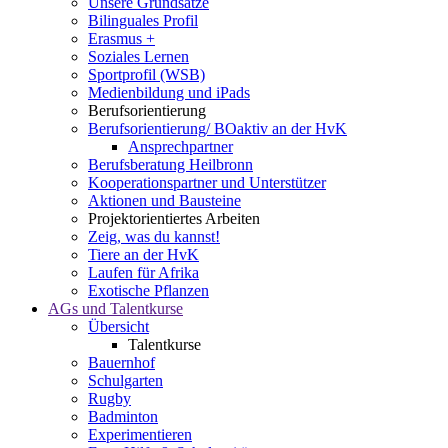
Unsere Grundsätze
Bilinguales Profil
Erasmus +
Soziales Lernen
Sportprofil (WSB)
Medienbildung und iPads
Berufsorientierung
Berufsorientierung/ BOaktiv an der HvK
Ansprechpartner
Berufsberatung Heilbronn
Kooperationspartner und Unterstützer
Aktionen und Bausteine
Projektorientiertes Arbeiten
Zeig, was du kannst!
Tiere an der HvK
Laufen für Afrika
Exotische Pflanzen
AGs und Talentkurse
Übersicht
Talentkurse
Bauernhof
Schulgarten
Rugby
Badminton
Experimentieren