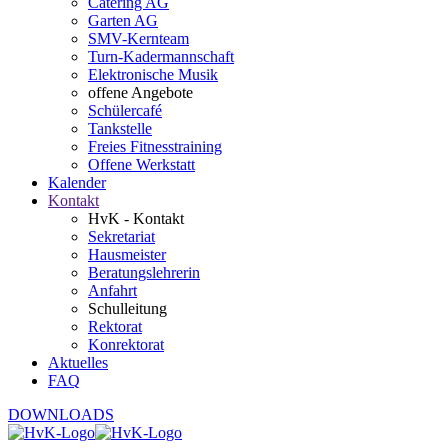
Catering AG
Garten AG
SMV-Kernteam
Turn-Kadermannschaft
Elektronische Musik
offene Angebote
Schülercafé
Tankstelle
Freies Fitnesstraining
Offene Werkstatt
Kalender
Kontakt
HvK - Kontakt
Sekretariat
Hausmeister
Beratungslehrerin
Anfahrt
Schulleitung
Rektorat
Konrektorat
Aktuelles
FAQ
DOWNLOADS