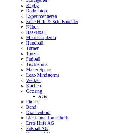
Schulgarten
Rugby
Badminton
Experimentieren
Erste Hilfe & Schulsanitäter
Nähen
Basketball
Mikroskopieren
Handball
Turnen
Tanzen
Fußball
Tischtennis
Maker Space
Lego Mindstorms
Werken
Kochen
Catering
AGs
Fitness
Band
Drachenboot
Licht- und Tontechnik
Erste Hilfe AG
Fußball AG