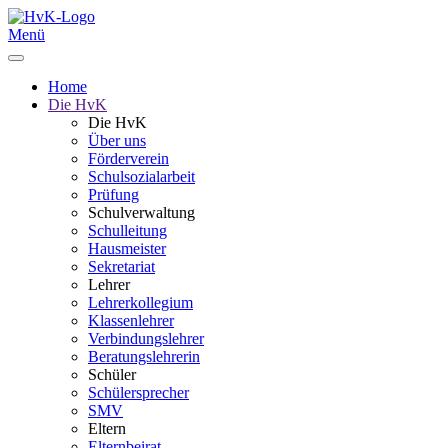
Menü
Home
Die HvK
Die HvK
Über uns
Förderverein
Schulsozialarbeit
Prüfung
Schulverwaltung
Schulleitung
Hausmeister
Sekretariat
Lehrer
Lehrerkollegium
Klassenlehrer
Verbindungslehrer
Beratungslehrerin
Schüler
Schülersprecher
SMV
Eltern
Elternbeirat