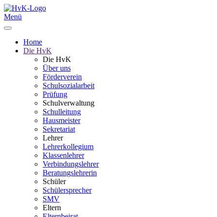
Menü
Home
Die HvK
Die HvK
Über uns
Förderverein
Schulsozialarbeit
Prüfung
Schulverwaltung
Schulleitung
Hausmeister
Sekretariat
Lehrer
Lehrerkollegium
Klassenlehrer
Verbindungslehrer
Beratungslehrerin
Schüler
Schülersprecher
SMV
Eltern
Elternbeirat