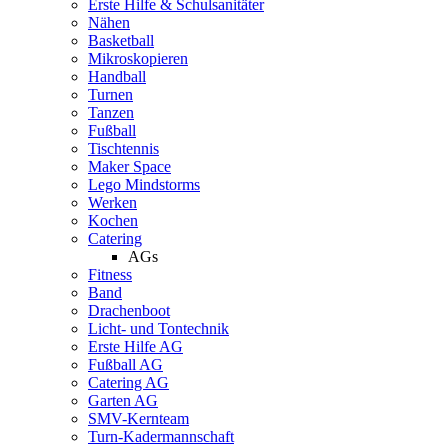
Erste Hilfe & Schulsanitäter
Nähen
Basketball
Mikroskopieren
Handball
Turnen
Tanzen
Fußball
Tischtennis
Maker Space
Lego Mindstorms
Werken
Kochen
Catering
AGs
Fitness
Band
Drachenboot
Licht- und Tontechnik
Erste Hilfe AG
Fußball AG
Catering AG
Garten AG
SMV-Kernteam
Turn-Kadermannschaft