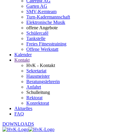
Catering AG
Garten AG
SMV-Kernteam
Turn-Kadermannschaft
Elektronische Musik
offene Angebote
Schülercafé
Tankstelle
Freies Fitnesstraining
Offene Werkstatt
Kalender
Kontakt
HvK - Kontakt
Sekretariat
Hausmeister
Beratungslehrerin
Anfahrt
Schulleitung
Rektorat
Konrektorat
Aktuelles
FAQ
DOWNLOADS