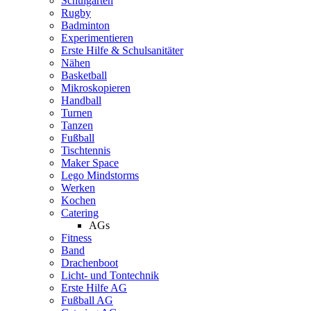
Schulgarten
Rugby
Badminton
Experimentieren
Erste Hilfe & Schulsanitäter
Nähen
Basketball
Mikroskopieren
Handball
Turnen
Tanzen
Fußball
Tischtennis
Maker Space
Lego Mindstorms
Werken
Kochen
Catering
AGs
Fitness
Band
Drachenboot
Licht- und Tontechnik
Erste Hilfe AG
Fußball AG