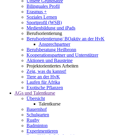
Unsere Grundsätze
Bilinguales Profil
Erasmus +
Soziales Lernen
Sportprofil (WSB)
Medienbildung und iPads
Berufsorientierung
Berufsorientierung/ BOaktiv an der HvK
Ansprechpartner
Berufsberatung Heilbronn
Kooperationspartner und Unterstützer
Aktionen und Bausteine
Projektorientiertes Arbeiten
Zeig, was du kannst!
Tiere an der HvK
Laufen für Afrika
Exotische Pflanzen
AGs und Talentkurse
Übersicht
Talentkurse
Bauernhof
Schulgarten
Rugby
Badminton
Experimentieren